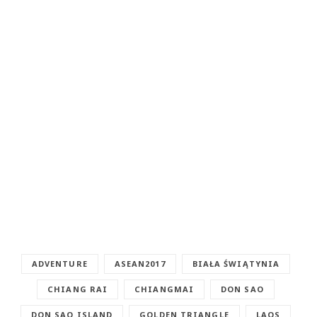
ADVENTURE
ASEAN2017
BIAŁA ŚWIĄTYNIA
CHIANG RAI
CHIANGMAI
DON SAO
DON SAO ISLAND
GOLDEN TRIANGLE
LAOS