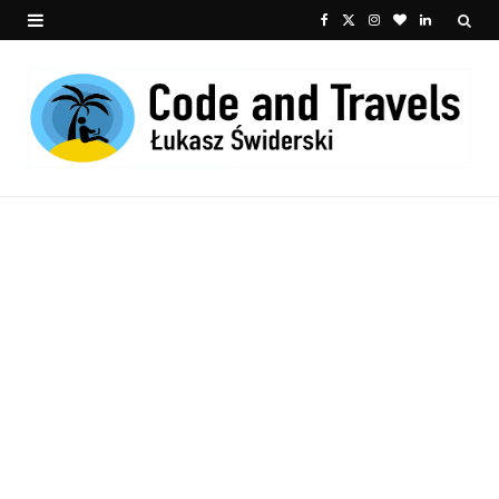
F
X
I
B
L
a
(
n
l
i
c
T
s
o
n
e
w
t
g
k
b
i
a
L
e
o
t
g
o
d
o
t
r
v
I
k
e
a
i
n
r
m
n
)