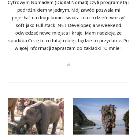
Cyfrowym Nomadem (Digital Nomad) czyli programistą i
podróżnikiem w jednym. Mój zawód pozwala mi
pojechać na drugi koniec świata i na co dzień tworzyć
soft jako Full stack .NET Developer, a w weekend
odwiedzać nowe miejsca i kraje. Mam nadzieję, że
spodoba Ci się to co tutaj robię i będzie to przydatne. Po
więcej informacji zapraszam do zakładki "O mnie".
W
e
b
s
i
t
e