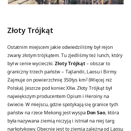
Złoty Trójkąt
Ostatnim miejscem jakie odwiedziliśmy był rejon
zwany złotym trójkątem. Tu zjedliśmy też lunch, który
był w cenie wycieczki.
Złoty Trójkąt
– obszar to
graniczny trzech państw – Tajlandii, Laosu i Birmy.
2
Zajmuje on powierzchnię 350tys km
(Więcej niż
Polska). Jeszcze pod koniec XXw. Złoty Trójkąt był
największym producentem Opium i Heroiny na
świecie. W miejscu, gdzie spotykają się granice tych
państw na rzece Mekong jest wyspa
Don Sao
, która
była nazywana ziemią niczyją i istniał na niej targ
narkotykowy. Obecnie jest to ziemia zależna od Laosu