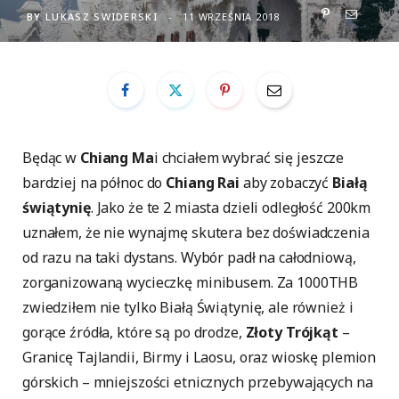
BY
LUKASZ SWIDERSKI
11 WRZEŚNIA 2018
Będąc w
Chiang Ma
i chciałem wybrać się jeszcze
bardziej na północ do
Chiang Rai
aby zobaczyć
Białą
świątynię
. Jako że te 2 miasta dzieli odległość 200km
uznałem, że nie wynajmę skutera bez doświadczenia
od razu na taki dystans. Wybór padł na całodniową,
zorganizowaną wycieczkę minibusem. Za 1000THB
zwiedziłem nie tylko Białą Świątynię, ale również i
gorące źródła, które są po drodze,
Złoty Trójkąt
–
Granicę Tajlandii, Birmy i Laosu, oraz wioskę plemion
górskich – mniejszości etnicznych przebywających na