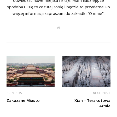
odwiedzać nowe miejsca i kraje. Mam nadzieję, że
spodoba Ci się to co tutaj robię i będzie to przydatne. Po
więcej informacji zapraszam do zakładki "O mnie".
W
e
b
s
i
t
e
PREV POST
NEXT POST
Zakazane Miasto
Xian – Terakotowa
Armia