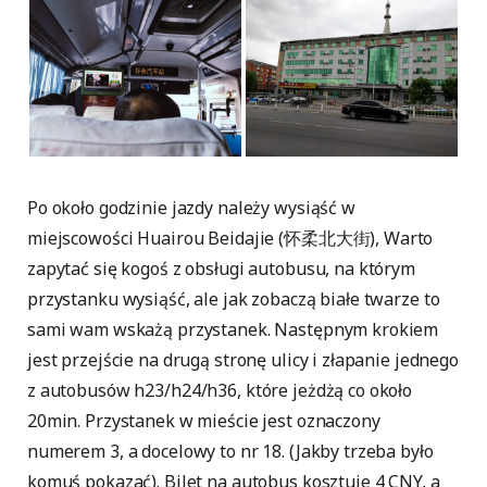
Po około godzinie jazdy należy wysiąść w
miejscowości Huairou Beidajie (怀柔北大街), Warto
zapytać się kogoś z obsługi autobusu, na którym
przystanku wysiąść, ale jak zobaczą białe twarze to
sami wam wskażą przystanek. Następnym krokiem
jest przejście na drugą stronę ulicy i złapanie jednego
z autobusów h23/h24/h36, które jeżdżą co około
20min. Przystanek w mieście jest oznaczony
numerem 3, a docelowy to nr 18. (Jakby trzeba było
komuś pokazać). Bilet na autobus kosztuje 4 CNY, a