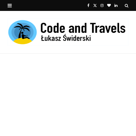
F
X
I
B
L
a
(
n
l
i
c
T
s
o
n
e
w
t
g
k
b
i
a
L
e
o
t
g
o
d
o
t
r
v
I
k
e
a
i
n
r
m
n
)