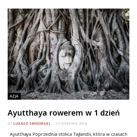
AZJA
Ayutthaya rowerem w 1 dzień
BY
LUKASZ SWIDERSKI
13 SIERPNIA 2018
Ayutthaya Poprzednia stolica Tajlandii, która w czasach