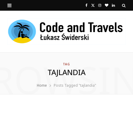
F
X
I
B
L
a
(
n
l
i
c
T
s
o
n
e
w
t
g
k
b
i
a
L
e
ROWSI
o
t
g
o
d
TAG
TAJLANDIA
o
t
r
v
I
k
e
a
i
n
Home
Posts Tagged "tajlandia"
r
m
n
)