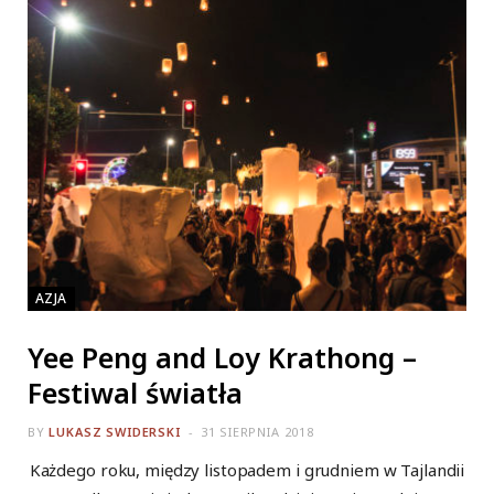
AZJA
Yee Peng and Loy Krathong –
Festiwal światła
BY
LUKASZ SWIDERSKI
31 SIERPNIA 2018
Każdego roku, między listopadem i grudniem w Tajlandii