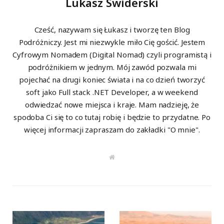
Lukasz Swiderski
Cześć, nazywam się Łukasz i tworzę ten Blog
Podróżniczy. Jest mi niezwykle miło Cię gościć. Jestem
Cyfrowym Nomadem (Digital Nomad) czyli programistą i
podróżnikiem w jednym. Mój zawód pozwala mi
pojechać na drugi koniec świata i na co dzień tworzyć
soft jako Full stack .NET Developer, a w weekend
odwiedzać nowe miejsca i kraje. Mam nadzieję, że
spodoba Ci się to co tutaj robię i będzie to przydatne. Po
więcej informacji zapraszam do zakładki "O mnie".
W
e
b
s
i
t
e