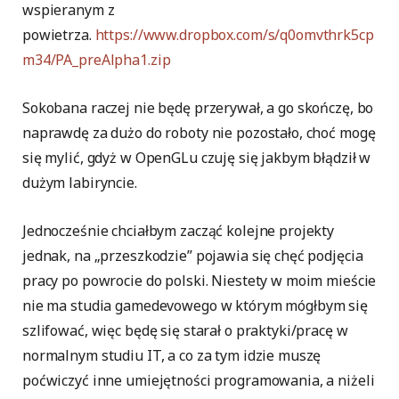
wspieranym z
powietrza.
https://www.dropbox.com/s/q0omvthrk5cp
m34/PA_preAlpha1.zip
Sokobana raczej nie będę przerywał, a go skończę, bo
naprawdę za dużo do roboty nie pozostało, choć mogę
się mylić, gdyż w OpenGLu czuję się jakbym błądził w
dużym labiryncie.
Jednocześnie chciałbym zacząć kolejne projekty
jednak, na „przeszkodzie” pojawia się chęć podjęcia
pracy po powrocie do polski. Niestety w moim mieście
nie ma studia gamedevowego w którym mógłbym się
szlifować, więc będę się starał o praktyki/pracę w
normalnym studiu IT, a co za tym idzie muszę
poćwiczyć inne umiejętności programowania, a niżeli