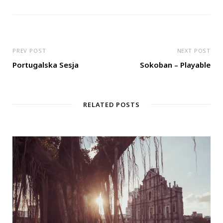
s
i
t
e
PREV POST
NEXT POST
Portugalska Sesja
Sokoban – Playable
RELATED POSTS