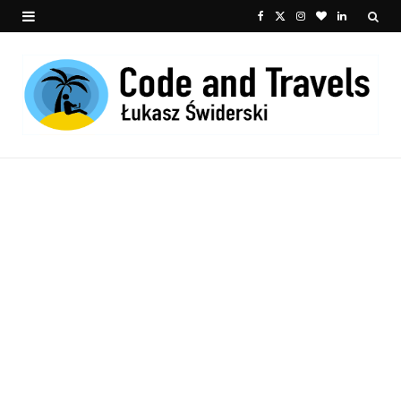
F
X
I
B
L
a
(
n
l
i
c
T
s
o
n
e
w
t
g
k
b
i
a
L
e
o
t
g
o
d
o
t
r
v
I
k
e
a
i
n
r
m
n
)