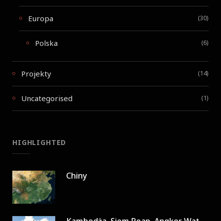
Europa
(30)
Polska
(6)
Projekty
(14)
Uncategorised
(1)
HIGHLIGHTED
Chiny
Kambodża, Siem Reap, Angkor Wat w 3 dni