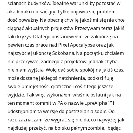
ścianach budynków. Idealne warunki by pozostać w
akademiku i pisać gry. Tylko pojawia się problem,
dość poważny. Na obecną chwilę jakoś mi się nie chce
ciągnąć aktualnych projektów. Przeżywam teraz jakiś
taki kryzys. Dlatego postanowiłem, że zakończę na
pewien czas prace nad Pixel Apocalypse oraz jak
najszybciej ukończę Sokobana. Na początku chciałem
nie przerywać, żadnego z projektów, jednak chyba
nie mam wyjścia. Wolę dać sobie spokój na jakiś czas,
może dostanę jakiegoś natchnienia, pod-szlifuję
swoje umiejętności graficzne i coś z tego jeszcze
wyjdzie. Tak więc wykonałem właśnie ostatni jak na
ten moment commit w PA o nazwie „preAlpha1” i
udostępniam tą wersję do postrzelania sobie. Od
razu zaznaczam, że wygrać się nie da, co najwyżej jak
najdłużej przeżyć, na boisku pełnym zombie, będąc