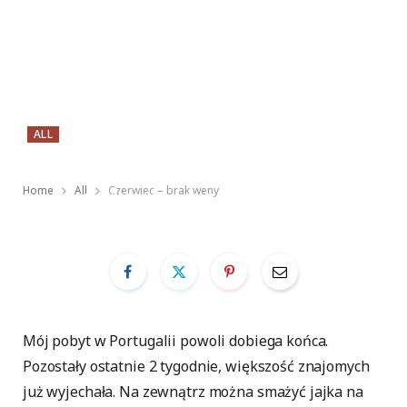
ALL
Czerwiec – brak weny
Home
All
Czerwiec – brak weny
BY
LUKASZ SWIDERSKI
30 CZERWCA 2013
Mój pobyt w Portugalii powoli dobiega końca.
Pozostały ostatnie 2 tygodnie, większość znajomych
już wyjechała. Na zewnątrz można smażyć jajka na