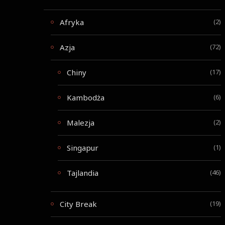
Afryka
(2)
Azja
(72)
Chiny
(17)
Kambodża
(6)
Malezja
(2)
Singapur
(1)
Tajlandia
(46)
City Break
(19)