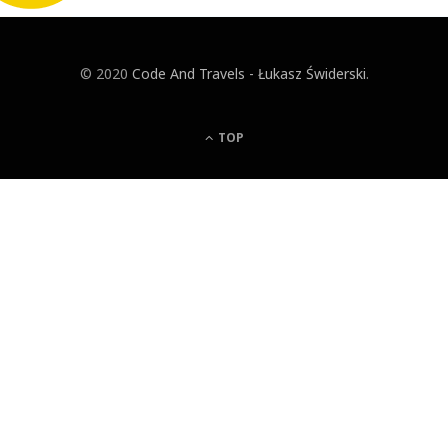
© 2020
Code And Travels - Łukasz Świderski
.
TOP