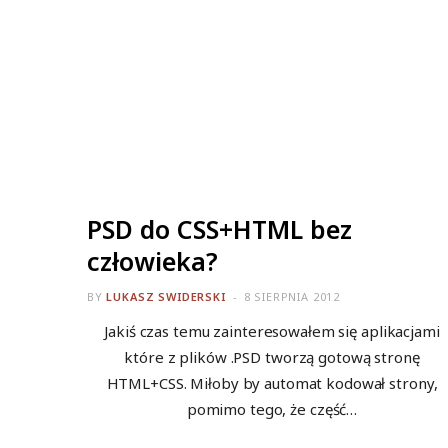
ALL
PSD do CSS+HTML bez
człowieka?
BY
LUKASZ SWIDERSKI
8 SIERPNIA 2012
Jakiś czas temu zainteresowałem się aplikacjami
które z plików .PSD tworzą gotową stronę
HTML+CSS. Miłoby by automat kodował strony,
pomimo tego, że część…