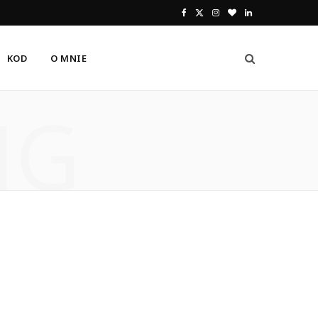
F
X
I
B
L
a
(
n
l
i
KOD
O MNIE
c
T
s
o
n
e
w
t
g
k
NG
b
i
a
L
e
o
t
g
o
d
o
t
r
v
I
k
e
a
i
n
r
m
n
)