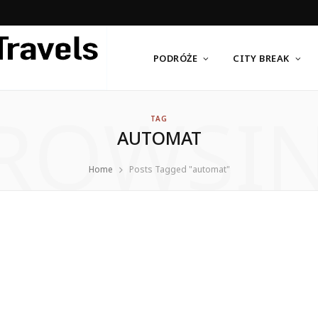
PODRÓŻE
CITY BREAK
ROWSI
TAG
AUTOMAT
Home
Posts Tagged "automat"