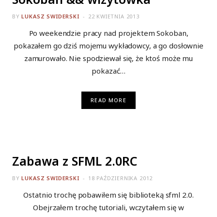
BY
LUKASZ SWIDERSKI
22 KWIETNIA 2013
Po weekendzie pracy nad projektem Sokoban,
pokazałem go dziś mojemu wykładowcy, a go dosłownie
zamurowało. Nie spodziewał się, że ktoś może mu
pokazać…
READ MORE
ALL
Zabawa z SFML 2.0RC
BY
LUKASZ SWIDERSKI
18 PAŹDZIERNIKA 2012
Ostatnio trochę pobawiłem się biblioteką sfml 2.0.
Obejrzałem trochę tutoriali, wczytałem się w