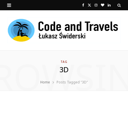
F
X
I
B
L
a
(
n
l
i
c
T
s
o
n
e
w
t
g
k
b
i
a
L
e
ROWSI
o
t
g
o
d
TAG
3D
o
t
r
v
I
k
e
a
i
n
Home
Posts Tagged "3D"
r
m
n
)