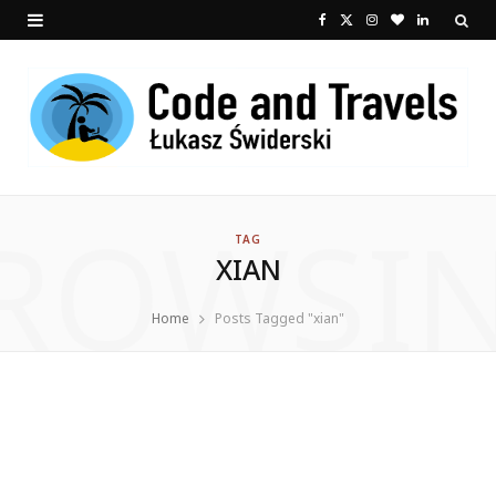
F
X
I
B
L
a
(
n
l
i
c
T
s
o
n
e
w
t
g
k
b
i
a
L
e
ROWSI
o
t
g
o
d
TAG
XIAN
o
t
r
v
I
k
e
a
i
n
Home
Posts Tagged "xian"
r
m
n
)