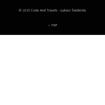
© 2020
Code And Travels - Łukasz Świderski
.
TOP