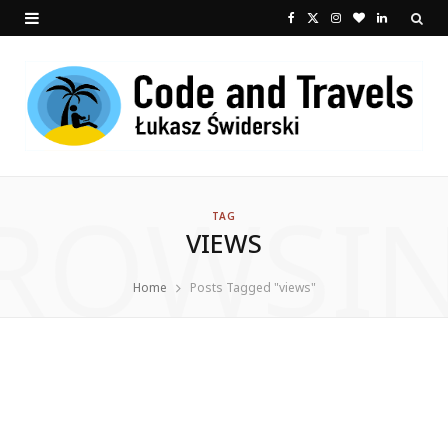
F
X
I
B
L
a
(
n
l
i
c
T
s
o
n
e
w
t
g
k
b
i
a
L
e
ROWSI
o
t
g
o
d
TAG
VIEWS
o
t
r
v
I
k
e
a
i
n
Home
Posts Tagged "views"
r
m
n
)