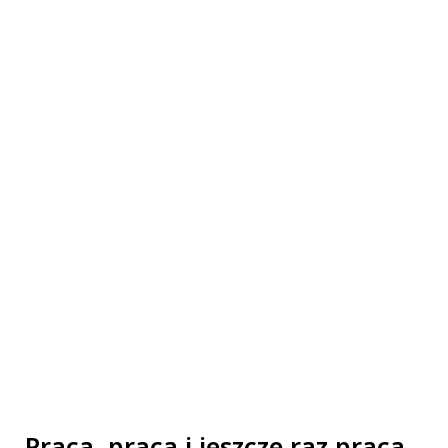
ALL
Praca, praca i jeszcze raz praca.