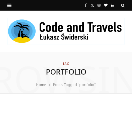
F
X
I
B
L
a
(
n
l
i
c
T
s
o
n
e
w
t
g
k
b
i
a
L
e
ROWSI
o
t
g
o
d
TAG
PORTFOLIO
o
t
r
v
I
k
e
a
i
n
Home
Posts Tagged "portfolio"
r
m
n
)