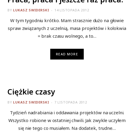
BY
LUKASZ SWIDERSKI
14 LISTOPADA 2012
W tym tygodniu krótko. Mam strasznie dużo na głowie
spraw związanych z uczelnią, masa projektów i kolokwia
= brak czasu wolnego, a to…
READ MORE
ALL
Ciężkie czasy
BY
LUKASZ SWIDERSKI
7 LISTOPADA 2012
Tydzień nadrabiania i oddawania projektów na uczelni.
Wszystko robione w ostatniej chwili. Jak zwykle uczyłem
się nie tego co musiałem. Na dodatek, trudne…