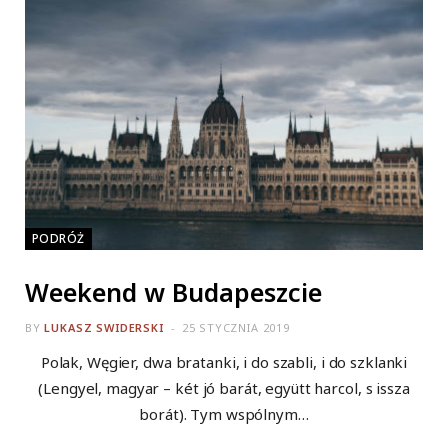
PODRÓŻ
Weekend w Budapeszcie
BY
LUKASZ SWIDERSKI
25 STYCZNIA 2019
Polak, Węgier, dwa bratanki, i do szabli, i do szklanki
(Lengyel, magyar – két jó barát, együtt harcol, s issza
borát). Tym wspólnym…