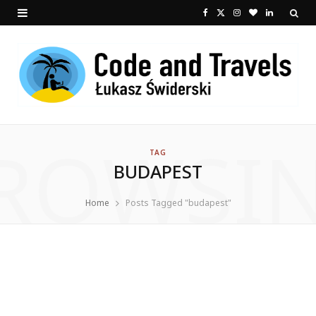
F
X
I
B
L
a
(
n
l
i
c
T
s
o
n
e
w
t
g
k
b
i
a
L
e
ROWSI
o
t
g
o
d
TAG
BUDAPEST
o
t
r
v
I
k
e
a
i
n
Home
Posts Tagged "budapest"
r
m
n
)