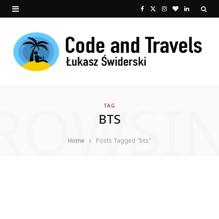
F
X
I
B
L
a
(
n
l
i
c
T
s
o
n
e
w
t
g
k
b
i
a
L
e
ROWSI
o
t
g
o
d
TAG
BTS
o
t
r
v
I
k
e
a
i
n
Home
Posts Tagged "bts"
r
m
n
)