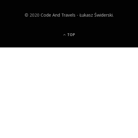
© 2020
Code And Travels - Łukasz Świderski
.
TOP