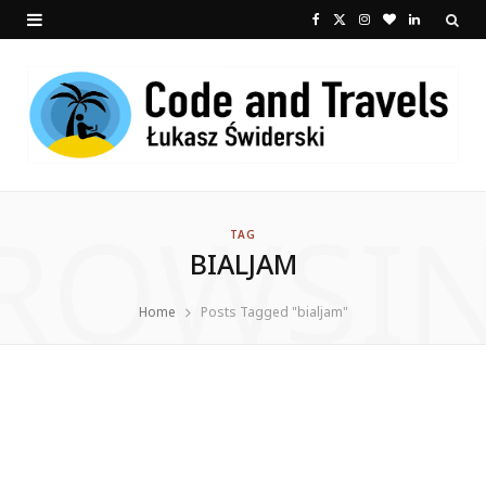
F
X
I
B
L
a
(
n
l
i
c
T
s
o
n
e
w
t
g
k
b
i
a
L
e
ROWSI
o
t
g
o
d
TAG
BIALJAM
o
t
r
v
I
k
e
a
i
n
Home
Posts Tagged "bialjam"
r
m
n
)