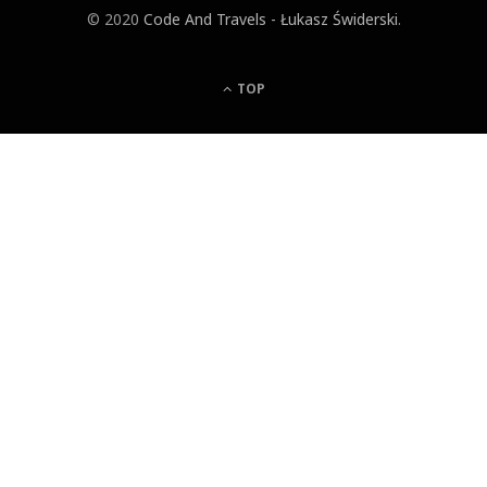
© 2020
Code And Travels - Łukasz Świderski
.
TOP