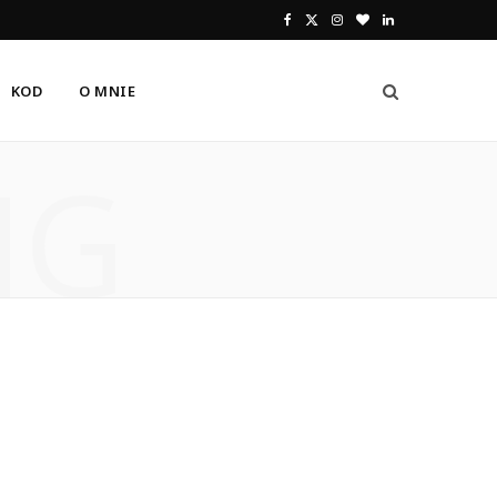
F
X
I
B
L
a
(
n
l
i
KOD
O MNIE
c
T
s
o
n
e
w
t
g
k
NG
b
i
a
L
e
o
t
g
o
d
o
t
r
v
I
k
e
a
i
n
r
m
n
)