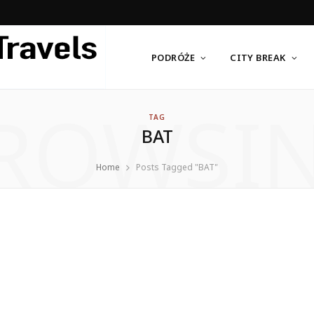
PODRÓŻE
CITY BREAK
ROWSI
TAG
BAT
Home
Posts Tagged "BAT"