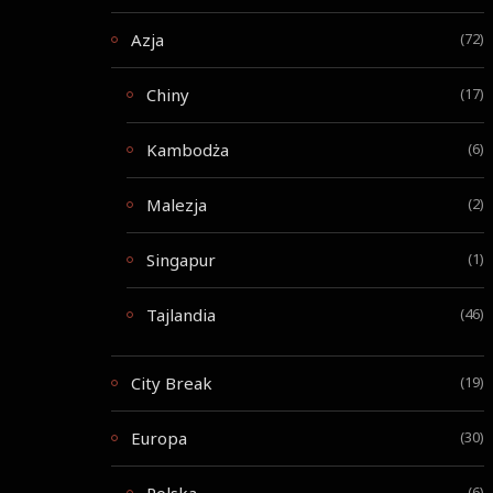
Azja
(72)
Chiny
(17)
Kambodża
(6)
Malezja
(2)
Singapur
(1)
Tajlandia
(46)
City Break
(19)
Europa
(30)
(6)