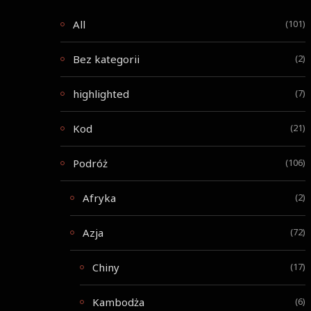
All
(101)
Bez kategorii
(2)
highlighted
(7)
Kod
(21)
Podróż
(106)
Afryka
(2)
Azja
(72)
Chiny
(17)
Kambodża
(6)