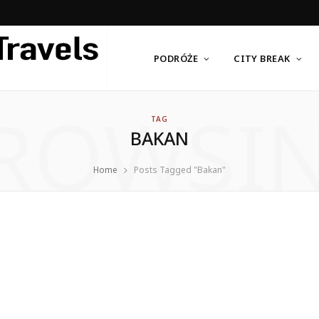
PODRÓŻE
CITY BREAK
ROWSI
TAG
BAKAN
Home
Posts Tagged "Bakan"