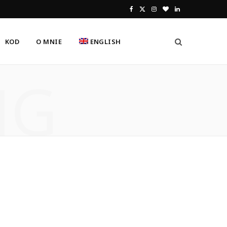
F
X
I
B
L
a
(
n
l
i
KOD
O MNIE
ENGLISH
c
T
s
o
n
e
w
t
g
k
NG
b
i
a
L
e
o
t
g
o
d
o
t
r
v
I
k
e
a
i
n
r
m
n
)