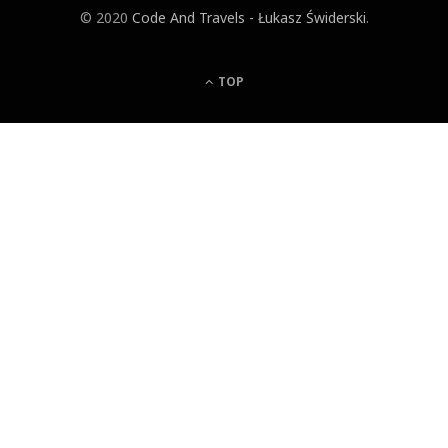
© 2020
Code And Travels - Łukasz Świderski
.
TOP