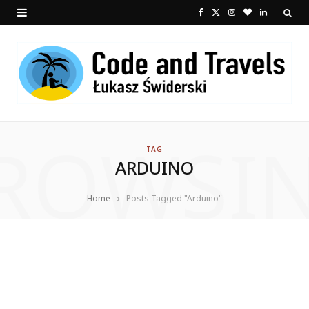
F
X
I
B
L
a
(
n
l
i
c
T
s
o
n
e
w
t
g
k
b
i
a
L
e
ROWSI
o
t
g
o
d
TAG
ARDUINO
o
t
r
v
I
k
e
a
i
n
Home
Posts Tagged "Arduino"
r
m
n
)