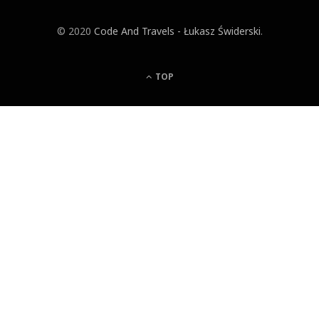
© 2020
Code And Travels - Łukasz Świderski
.
TOP