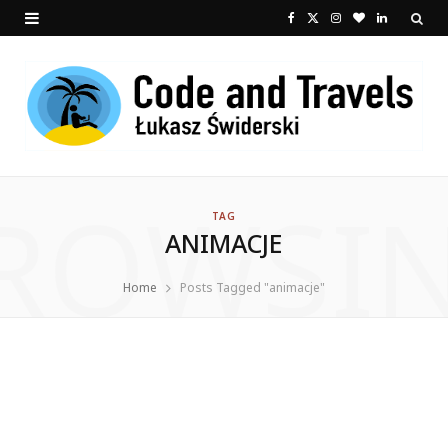
F
X
I
B
L
a
(
n
l
i
c
T
s
o
n
e
w
t
g
k
b
i
a
L
e
ROWSI
o
t
g
o
d
TAG
ANIMACJE
o
t
r
v
I
k
e
a
i
n
Home
Posts Tagged "animacje"
r
m
n
)