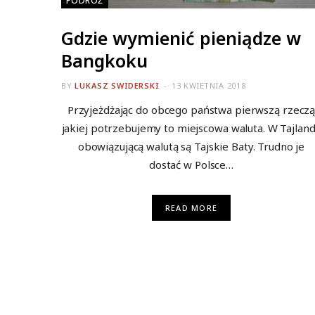
PODRÓŻ
Gdzie wymienić pieniądze w
Bangkoku
BY
LUKASZ SWIDERSKI
13 KWIETNIA 2018
Przyjeżdżając do obcego państwa pierwszą rzecz
jakiej potrzebujemy to miejscowa waluta. W Tajland
obowiązującą walutą są Tajskie Baty. Trudno je
dostać w Polsce…
READ MORE