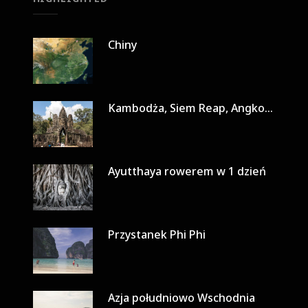
Chiny
Kambodża, Siem Reap, Angkor Wat w 3 dni
Ayutthaya rowerem w 1 dzień
Przystanek Phi Phi
Azja południowo Wschodnia