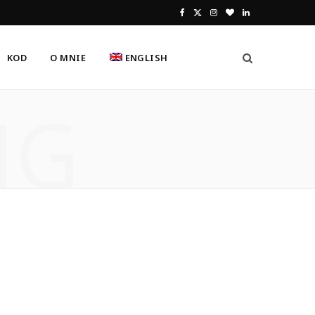
F
X
I
B
L
a
(
n
l
i
KOD
O MNIE
ENGLISH
c
T
s
o
n
e
w
t
g
k
NG
b
i
a
L
e
o
t
g
o
d
o
t
r
v
I
k
e
a
i
n
r
m
n
)