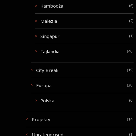
Kambodża
(6)
Malezja
(2)
Singapur
(1)
Tajlandia
(46)
City Break
(19)
Europa
(30)
Polska
(6)
Projekty
(14)
Uncategorised
(1)